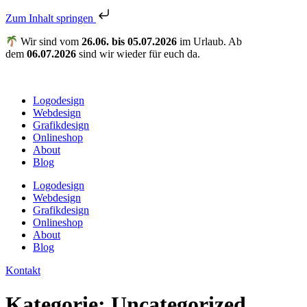
Zum Inhalt springen
Zum
Wir sind vom
26.06. bis 05.07.2026
im Urlaub. Ab
Inhalt
dem
06.07.2026
sind wir wieder für euch da.
wechseln
Logodesign
Webdesign
Grafikdesign
Onlineshop
About
Blog
Logodesign
Webdesign
Grafikdesign
Onlineshop
About
Blog
Kontakt
Kategorie:
Uncategorized